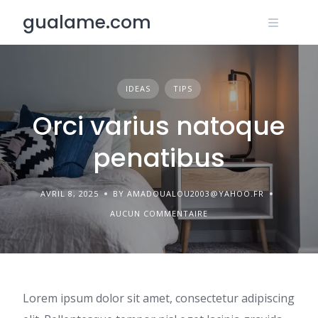
Skip
gualame.com
to
content
IDEAS
TIPS
Orci varius natoque
penatibus
AVRIL 8, 2025
BY AMADOUALOU2003@YAHOO.FR
AUCUN COMMENTAIRE
Lorem ipsum dolor sit amet, consectetur adipiscing