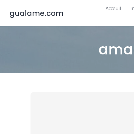
Skip
Acceuil
I
to
gualame.com
content
ama