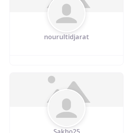
nourultidjarat
Sakho25