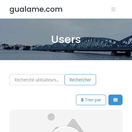
Skip
gualame.com
to
content
Users
Recherche utilisateurs...
Recherche utilisateurs...
Rechercher
Trier par