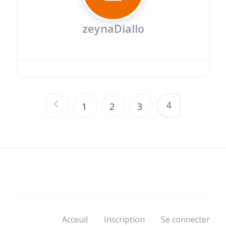
zeynaDiallo
4
1
2
3
Navigation
des
publications
Acceuil
Inscription
Se connecter