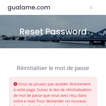
Skip
gualame.com
to
content
Reset Password
Réinitialiser le mot de passe
Vous ne pouvez pas accéder directement
à cette page. Suivez le lien de réinitialisation
de mot de passe que vous avez reçu dans
votre e-mail. Pour demander un nouveau