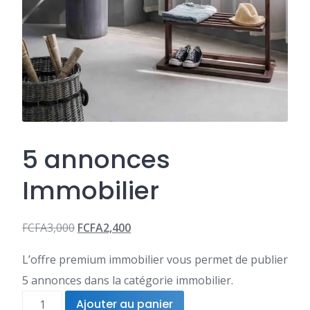
5 annonces
Immobilier
FCFA
3,000
FCFA
2,400
Le
Le
L’offre premium immobilier vous permet de publier
prix
prix
5 annonces dans la catégorie immobilier.
initial
actuel
quantité
Ajouter au panier
était :
est :