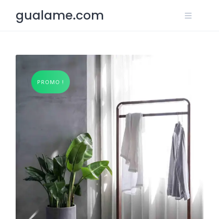
Skip
gualame.com
to
content
PROMO !