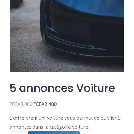
5 annonces Voiture
FCFA
3,000
FCFA
2,400
Le
Le
L’offre premium voiture vous permet de publier 5
prix
prix
annonces dans la catégorie voiture.
initial
actuel