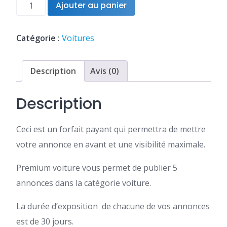
quantité
Ajouter au panier
était :
est :
de
FCFA3,000.
FCFA2,400.
5
annonces
Catégorie :
Voitures
Voiture
Description
Avis (0)
Description
Ceci est un forfait payant qui permettra de mettre
votre annonce en avant et une visibilité maximale.
Premium voiture vous permet de publier 5
annonces dans la catégorie voiture.
La durée d’exposition de chacune de vos annonces
est de 30 jours.