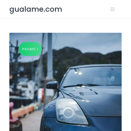
Skip
gualame.com
to
content
PROMO !