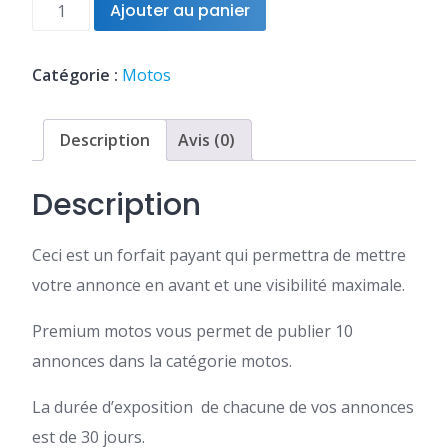
quantité
Ajouter au panier
était :
est :
de
FCFA6,000.
FCFA4,500.
10
annonces
Catégorie :
Motos
Motos
Description
Avis (0)
Description
Ceci est un forfait payant qui permettra de mettre
votre annonce en avant et une visibilité maximale.
Premium motos vous permet de publier 10
annonces dans la catégorie motos.
La durée d’exposition de chacune de vos annonces
est de 30 jours.