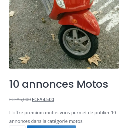
10 annonces Motos
FCFA
6,000
FCFA
4,500
Le
Le
L’offre premium motos vous permet de publier 10
prix
prix
annonces dans la catégorie motos.
initial
actuel