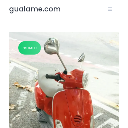
Skip
gualame.com
to
content
PROMO !