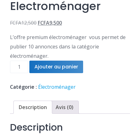
Electroménager
FCFA
12,500
FCFA
9,500
Le
Le
L’offre premium électroménager vous permet de
prix
prix
publier 10 annonces dans la catégorie
initial
actuel
électroménager.
était :
est :
quantité
Ajouter au panier
FCFA12,500.
FCFA9,500.
de
10
annonces
Catégorie :
Électroménager
Electroménager
Description
Avis (0)
Description