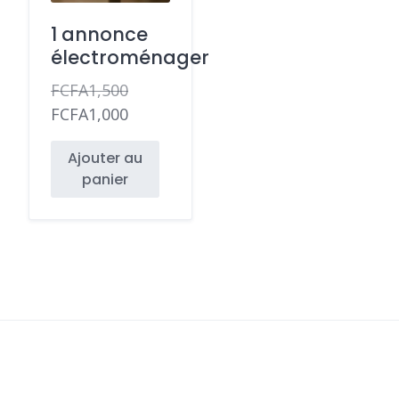
1 annonce
électroménager
FCFA
1,500
Le
FCFA
1,000
prix
Le
Ajouter au
initial
prix
panier
était :
actuel
FCFA1,500.
est :
FCFA1,000.