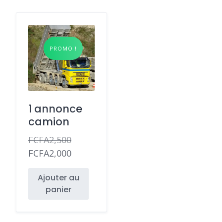
PROMO !
1 annonce
camion
FCFA
2,500
Le
FCFA
2,000
prix
Le
Ajouter au
initial
prix
panier
était :
actuel
FCFA2,500.
est :
FCFA2,000.