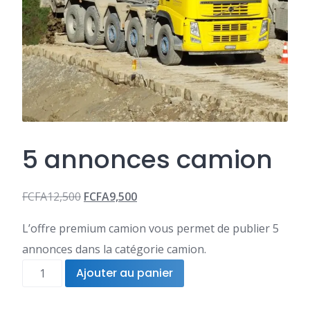
5 annonces camion
FCFA
12,500
FCFA
9,500
Le
Le
L’offre premium camion vous permet de publier 5
prix
prix
annonces dans la catégorie camion.
initial
actuel
quantité
Ajouter au panier
était :
est :
de
FCFA12,500.
FCFA9,500.
5