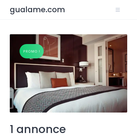
Skip
gualame.com
to
content
PROMO !
1 annonce