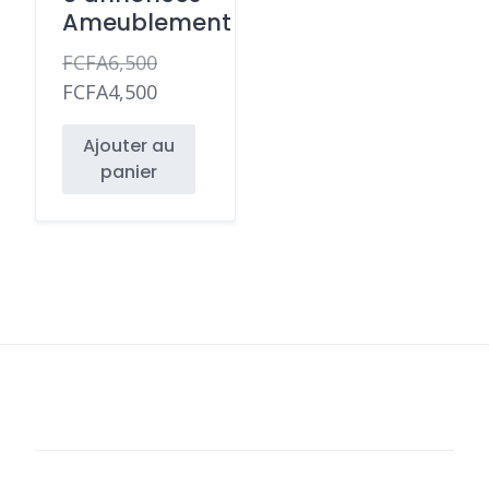
Ameublement
FCFA
6,500
Le
FCFA
4,500
prix
Le
Ajouter au
initial
prix
panier
était :
actuel
FCFA6,500.
est :
FCFA4,500.