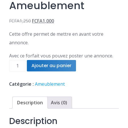
Ameublement
FCFA
1,250
FCFA
1,000
Le
Le
Cette offre permet de mettre en avant votre
prix
prix
annonce.
initial
actuel
était :
est :
Avec ce forfait vous pouvez poster une annonce.
quantité
FCFA1,250.
FCFA1,000.
Ajouter au panier
de
1
annonce
Catégorie :
Ameublement
Ameublement
Description
Avis (0)
Description