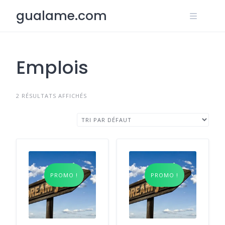
Skip
gualame.com
to
content
Emplois
2 RÉSULTATS AFFICHÉS
PROMO !
PROMO !